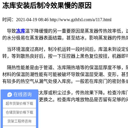
冻库安装后制冷效果慢的原因
时间：2021-04-19 08:46 http://www.gzhfxl.com/a/117.html
导致
冻库
温下降缓慢的另一重要原因是蒸发器传热效率低，
的水分极易在蒸发器表面结霜，甚至结冰，影响蒸发器的传热
当环境温度过高时，制冷机运转一段时间后，库温未到设定值
转，等到散热良好后，按一下压控器上黑色复位按扭，机器即
隔热性能差是由于管道、冻库隔热墙等的保温层厚度不够，隔
材料的保温防潮性能有可能被破坏导致保温层受潮、变形，甚
有较多的热空气从漏气处侵入库房。一般若在库房门的密封条
蒸发器表面结霜太厚或积尘过多，传热效果下降。检查冷库门
在线咨询
控制器是否失灵并更换之。检查库内堆放物品是否留有足够的
超市货架价格下载
仓储货架价格下载
货架工程师咨询