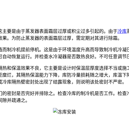
这主要是由于蒸发器表面霜层过厚或积尘过多引起的。由于
冷库
效果。为防止蒸发器的表面霜层过厚，需定期对其进行除霜。
而制冷机提前停机。这是由于环境温度升高而导致制冷机冷凝
可自动恢复运行。并检查水冷凝器是否散热良好。不可任意调节
热和保温效果不良，它主要是设计时保温层厚度选择不当或施
至糜烂，其隔热保温能力下降，库防冷量损耗随之增大，库温下
或冷库隔热壁密封处出现了结露现象，则说明该处密封不严密。
的密封是否完好并排除之。检查冷库的制冷机是否工作。检查
间隙并疏通之。